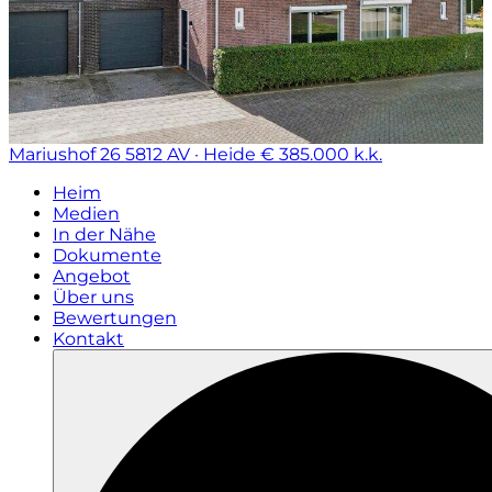
Mariushof 26
5812 AV · Heide
€ 385.000 k.k.
Heim
Medien
In der Nähe
Dokumente
Angebot
Über uns
Bewertungen
Kontakt