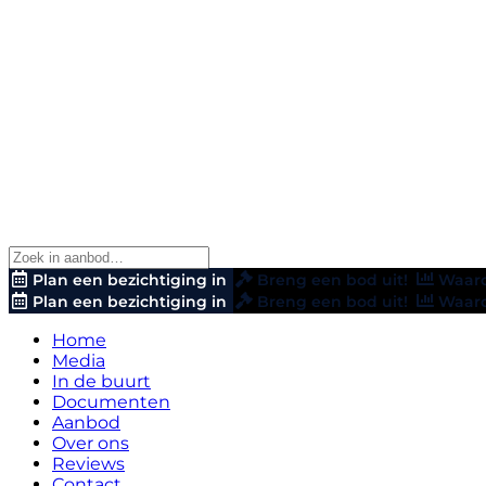
Plan een bezichtiging in
Breng een bod uit!
Waard
Plan een bezichtiging in
Breng een bod uit!
Waard
Home
Media
In de buurt
Documenten
Aanbod
Over ons
Reviews
Contact